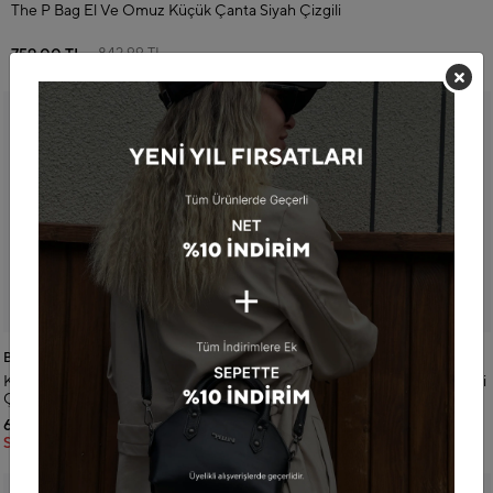
The P Bag El Ve Omuz Küçük Çanta Siyah Çizgili
759,00 TL
842,99 TL
SEPETTE
683.10 TL
By Pellini
By Pellini
Kadın Suni Deri Mini El ve Omuz
Suni Deri Omuz ve El Çantası Mavi
Çantası Lacivert
648,00 TL
630,00 TL
719,99 TL
699,99 TL
SEPETTE
583.20 TL
SEPETTE
567.00 TL