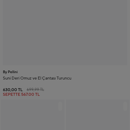
By Pellini
Suni Deri Omuz ve El Çantası Turuncu
630,00 TL
699,99 TL
SEPETTE
567.00 TL