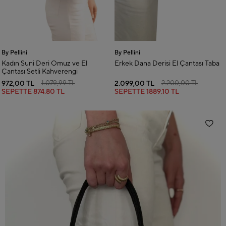
By Pellini
By Pellini
Kadın Suni Deri Omuz ve El
Erkek Dana Derisi El Çantası Taba
Çantası Setli Kahverengi
972,00 TL
2.099,00 TL
1.079,99 TL
2.200,00 TL
SEPETTE
874.80 TL
SEPETTE
1889.10 TL