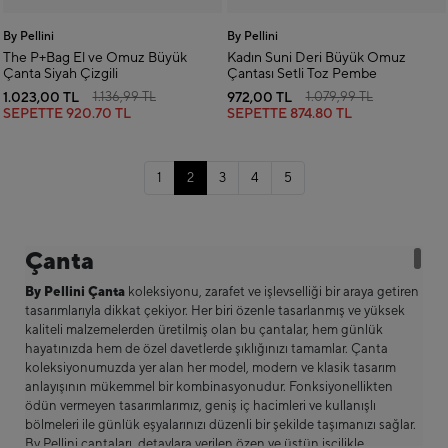
By Pellini
By Pellini
The P+Bag El ve Omuz Büyük
Kadın Suni Deri Büyük Omuz
Çanta Siyah Çizgili
Çantası Setli Toz Pembe
1.023,00 TL
972,00 TL
1.136,99 TL
1.079,99 TL
SEPETTE
920.70 TL
SEPETTE
874.80 TL
1
2
3
4
5
Çanta
By Pellini Çanta
koleksiyonu, zarafet ve işlevselliği bir araya getiren
tasarımlarıyla dikkat çekiyor. Her biri özenle tasarlanmış ve yüksek
kaliteli malzemelerden üretilmiş olan bu çantalar, hem günlük
hayatınızda hem de özel davetlerde şıklığınızı tamamlar. Çanta
koleksiyonumuzda yer alan her model, modern ve klasik tasarım
anlayışının mükemmel bir kombinasyonudur. Fonksiyonellikten
ödün vermeyen tasarımlarımız, geniş iç hacimleri ve kullanışlı
bölmeleri ile günlük eşyalarınızı düzenli bir şekilde taşımanızı sağlar.
By Pellini çantaları, detaylara verilen özen ve üstün işçilikle