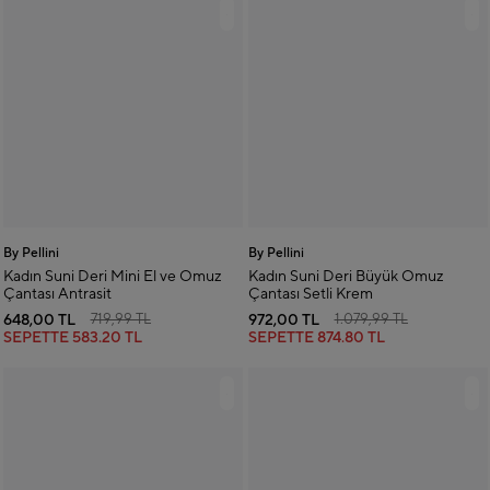
By Pellini
By Pellini
Kadın Suni Deri Mini El ve Omuz
Kadın Suni Deri Büyük Omuz
Çantası Antrasit
Çantası Setli Krem
648,00 TL
972,00 TL
719,99 TL
1.079,99 TL
SEPETTE
583.20 TL
SEPETTE
874.80 TL