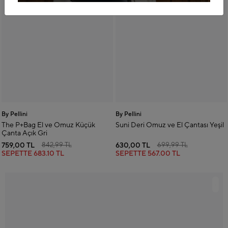
By Pellini
By Pellini
The P+Bag El ve Omuz Küçük
Suni Deri Omuz ve El Çantası Yeşil
Çanta Açık Gri
759,00 TL
630,00 TL
842,99 TL
699,99 TL
SEPETTE
683.10 TL
SEPETTE
567.00 TL