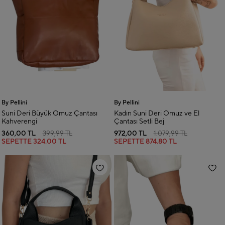
By Pellini
By Pellini
Suni Deri Büyük Omuz Çantası
Kadın Suni Deri Omuz ve El
Kahverengi
Çantası Setli Bej
360,00 TL
972,00 TL
399,99 TL
1.079,99 TL
SEPETTE
324.00 TL
SEPETTE
874.80 TL