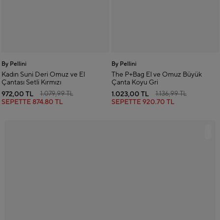
By Pellini
By Pellini
Kadın Suni Deri Omuz ve El
The P+Bag El ve Omuz Büyük
Çantası Setli Kırmızı
Çanta Koyu Gri
972,00 TL
1.023,00 TL
1.079,99 TL
1.136,99 TL
SEPETTE
874.80 TL
SEPETTE
920.70 TL