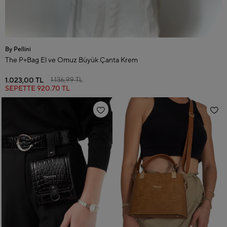
By Pellini
The P+Bag El ve Omuz Büyük Çanta Krem
1.023,00 TL
1.136,99 TL
SEPETTE
920.70 TL