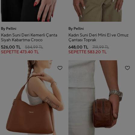
By Pellini
By Pellini
Kadın Suni Deri Kemerli Çanta
Kadın Suni Deri Mini El ve Omuz
Siyah Kabartma Croco
Çantası Toprak
526,00 TL
648,00 TL
584,99 TL
719,99 TL
SEPETTE
473.40 TL
SEPETTE
583.20 TL