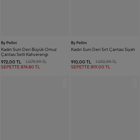
By Pellini
By Pellini
Kadın Suni Deri Büyük Omuz
Kadın Suni Deri Sırt Çantası Siyah
Çantası Setli Kahverengi
972,00 TL
910,00 TL
1.079,99 TL
1.010,99 TL
SEPETTE
874.80 TL
SEPETTE
819.00 TL