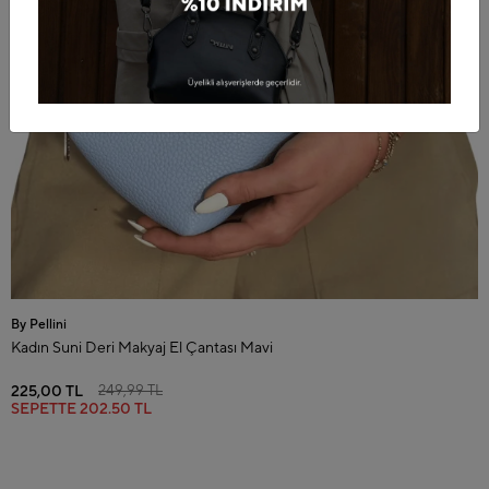
By Pellini
Kadın Suni Deri Makyaj El Çantası Mavi
225,00 TL
249,99 TL
SEPETTE
202.50 TL