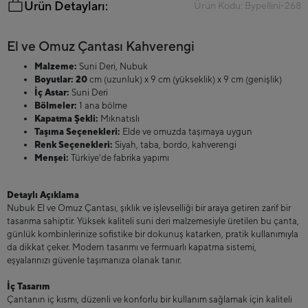
Ürün Detayları:
Ürün Kodu: Bypellini-268
El ve Omuz Çantası Kahverengi
Malzeme:
Suni Deri, Nubuk
Boyutlar: 20
cm (uzunluk) x 9 cm (yükseklik) x 9 cm (genişlik)
İç Astar:
Suni Deri
Bölmeler:
1 ana bölme
Kapatma Şekli:
Mıknatıslı
Taşıma Seçenekleri:
Elde ve omuzda taşımaya uygun
Renk Seçenekleri:
Siyah, taba, bordo, kahverengi
Menşei:
Türkiye'de fabrika yapımı
Detaylı Açıklama
Nubuk El ve Omuz Çantası, şıklık ve işlevselliği bir araya getiren zarif bir
tasarıma sahiptir. Yüksek kaliteli suni deri malzemesiyle üretilen bu çanta,
günlük kombinlerinize sofistike bir dokunuş katarken, pratik kullanımıyla
da dikkat çeker. Modern tasarımı ve fermuarlı kapatma sistemi,
eşyalarınızı güvenle taşımanıza olanak tanır.
İç Tasarım
Çantanın iç kısmı, düzenli ve konforlu bir kullanım sağlamak için kaliteli