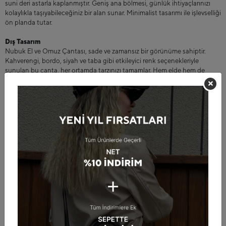
suni deri astarla kaplanmıştır. Geniş ana bölmesi, günlük ihtiyaçlarınızı
kolaylıkla taşıyabileceğiniz bir alan sunar. Minimalist tasarımı ile işlevselliği
ön planda tutar.
Dış Tasarım
Nubuk El ve Omuz Çantası, sade ve zamansız bir görünüme sahiptir.
Kahverengi, bordo, siyah ve taba gibi etkileyici renk seçenekleriyle
sunulan bu çanta, her ortamda tarzınızı tamamlar. Hem elde hem de
omuzda taşımaya uygun ergonomik tasarımı sayesinde rahat bir kullanım
sağlar.
Konfor ve Kullanışlılık
Hafif yapısı ve kompakt tasarımıyla Nubuk El ve Omuz Çantası, günlük
kullanımda maksimum konfor sunar. Göz alıcı renkleri ve sade hatları
sayesinde hem şık hem de fonksiyonel bir kullanım imkânı sağlar.
Bakım Talimatları
Nubuk çantanızın dayanıklılığını korumak için nemli bir bezle temizleyin
ve ardından kuru bir bezle silerek kurulayın. Doğrudan güneş ışığına ve
aşırı neme maruz bırakmamaya dikkat ederek çantanızın ömrünü
uzatabilirsiniz.