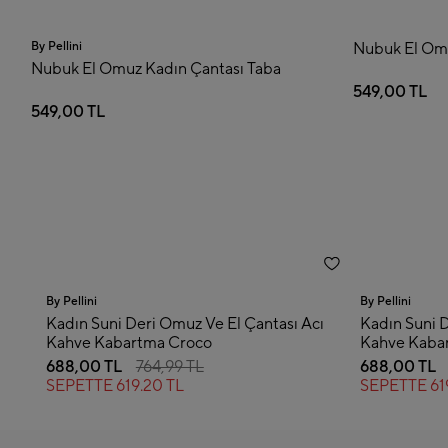
Nubuk El Omuz Kadın Çantası Siyah
dın Çantası Taba
549,00 TL
By Pellini
By Pellini
cı
Kadın Suni Deri Omuz Ve El Çantası Acı
Kadın Suni 
Kahve Kabartma Croco
Kahve Kaba
688,00 TL
764,99 TL
688,00 TL
SEPETTE
619.20 TL
SEPETTE
61