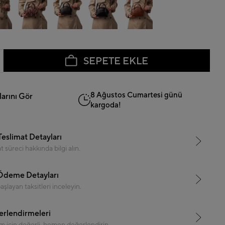
SEPETE EKLE
8 Ağustos Cumartesi günü
arını Gör
kargoda!
Teslimat Detayları
 süreci hakkında bilgi alın.
 Ödeme Detayları
şlayan taksitleri inceleyin.
rlendirmeleri
m için değerli, hemen değerlendirin.