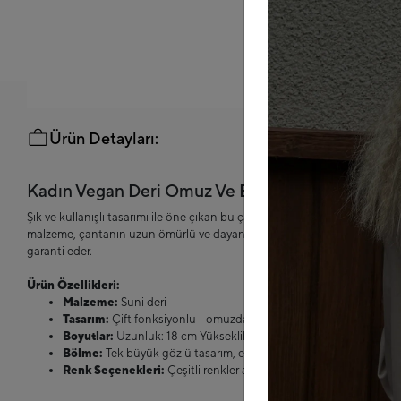
Ürün Detayları:
Kadın Vegan Deri Omuz Ve El Çantası Acı Kahv
Şık ve kullanışlı tasarımı ile öne çıkan bu çanta, hem omuzda hem de eld
malzeme, çantanın uzun ömürlü ve dayanıklı olmasını sağlar, fermuarlı tas
garanti eder.
Ürün Özellikleri:
Malzeme:
Suni deri
Tasarım:
Çift fonksiyonlu - omuzda taşınabilir ve elde tutulabilir
Boyutlar:
Uzunluk: 18 cm Yükseklik: 13 cm Genişlik: 6 cm
Bölme:
Tek büyük gözlü tasarım, eşyalarınızı düzenli bir şekilde s
Renk Seçenekleri:
Çeşitli renkler arasından tarzınıza uygun olanı