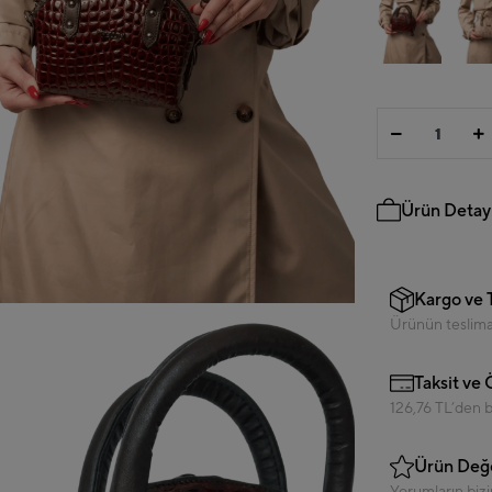
Ürün Detayl
Kargo ve 
Ürünün teslimat
Taksit ve
126,76 TL’den ba
Ürün Değe
Yorumların bizi