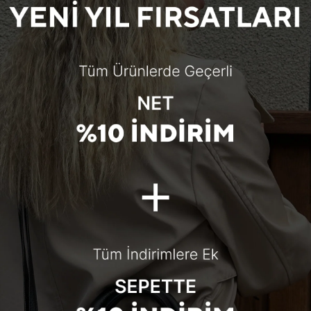
Ürün Kodu: bypellini-041
e Kabartma Croco
e taşıma imkanı sunar. Suni deri
arımı ise eşyalarınızın güvenliğini
aklar
 seçebilirsiniz