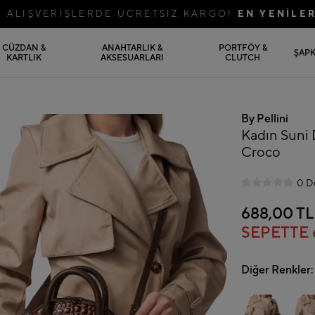
Rİ ALIŞVERİŞLERDE ÜCRETSİZ KARGO!
EN YENİLE
CÜZDAN &
ANAHTARLIK &
PORTFÖY &
ŞAP
KARTLIK
AKSESUARLARI
CLUTCH
By Pellini
Kadın Suni 
Croco
0 D
688,00 TL
SEPETTE
Diğer Renkler: