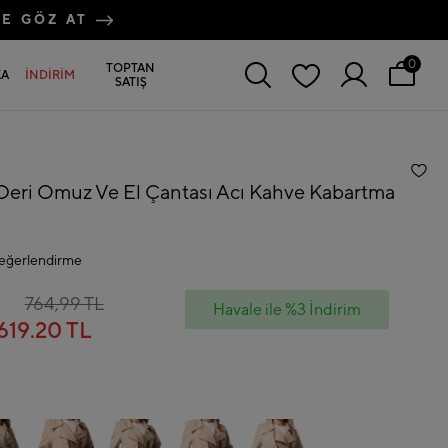
RE GÖZ AT
0
TOPTAN
KA
İNDİRİM
SATIŞ
Deri Omuz Ve El Çantası Acı Kahve Kabartma
eğerlendirme
764,99 TL
Havale ile %3 İndirim
619.20 TL