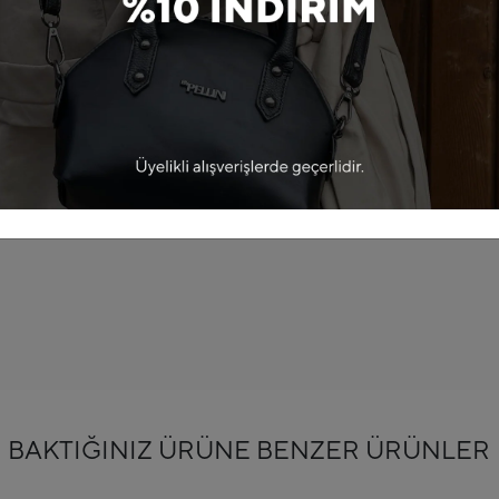
görünümü ve çok yönlü kullanımı ile
inde olan bu çanta, günlük kullanım
anak tanır.
lde tutulabilen askısı sayesinde
nli bir şekilde taşımanıza yardımcı
 olanı seçebilir, şıklığınızı
BAKTIĞINIZ ÜRÜNE BENZER ÜRÜNLER