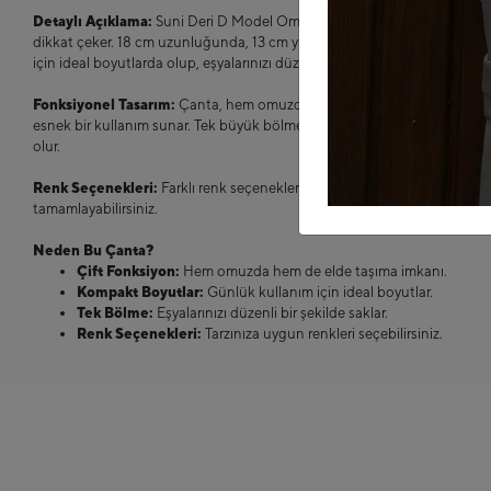
Detaylı Açıklama:
Suni Deri D Model Omuz ve Elde Tutmalı Çanta, şık 
dikkat çeker. 18 cm uzunluğunda, 13 cm yüksekliğinde ve 6 cm genişliğ
için ideal boyutlarda olup, eşyalarınızı düzenli bir şekilde saklamanıza ol
Fonksiyonel Tasarım:
Çanta, hem omuzda rahatça taşınabilen hem de e
esnek bir kullanım sunar. Tek büyük bölmesi, eşyalarınızı düzenli ve güve
olur.
Renk Seçenekleri:
Farklı renk seçenekleri ile tarzınıza ve zevkinize uygun
tamamlayabilirsiniz.
Neden Bu Çanta?
Çift Fonksiyon:
Hem omuzda hem de elde taşıma imkanı.
Kompakt Boyutlar:
Günlük kullanım için ideal boyutlar.
Tek Bölme:
Eşyalarınızı düzenli bir şekilde saklar.
Renk Seçenekleri:
Tarzınıza uygun renkleri seçebilirsiniz.