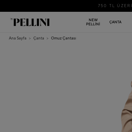
750 TL ÜZE
NEW
ÇANTA
PELLİNİ
Ana Sayfa
Çanta
Omuz Çantası