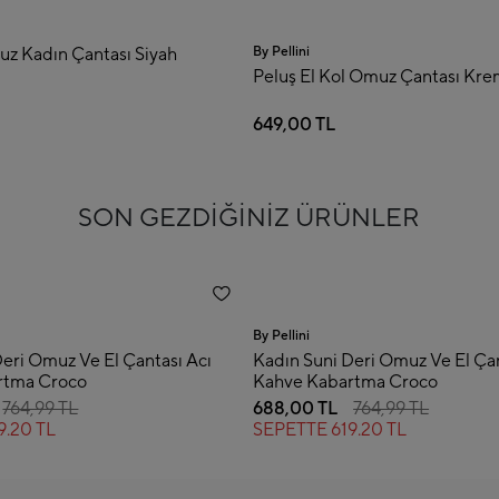
By Pellini
By Pellini
Peluş El Kol Omuz Çantası Krem
Peluş El
649,00 TL
649,00 
SON GEZDİĞİNİZ ÜRÜNLER
By Pellini
Deri Omuz Ve El Çantası Acı
Kadın Suni Deri Omuz Ve El Çan
rtma Croco
Kahve Kabartma Croco
764,99 TL
688,00 TL
764,99 TL
9.20 TL
SEPETTE
619.20 TL