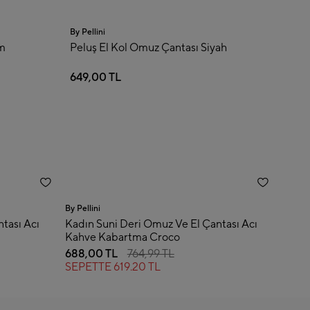
 Kol Omuz Çantası Siyah
TL
By Pellini
By Pell
tası Acı
Kadın Suni Deri Omuz Ve El Çantası Acı
Kadın
Kahve Kabartma Croco
Kahv
688,00 TL
764,99 TL
688,
SEPETTE
619.20 TL
SEP