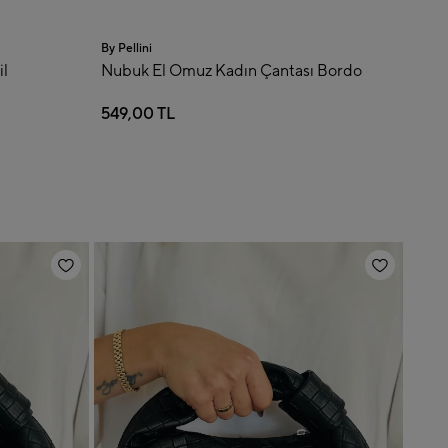
ni
 El Omuz Kadın Çantası Bordo
0 TL