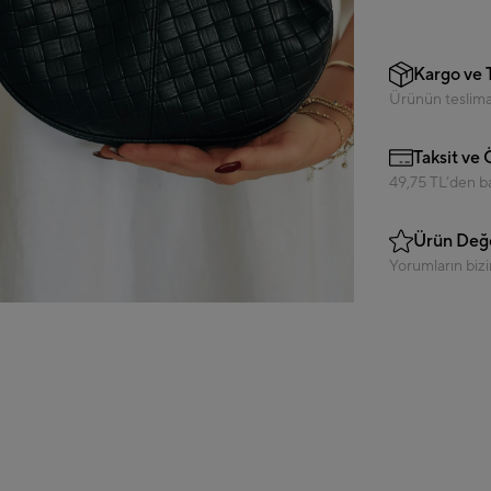
Kargo ve 
Ürünün teslimat
Taksit ve
49,75 TL’den ba
Ürün Değe
Yorumların bizi