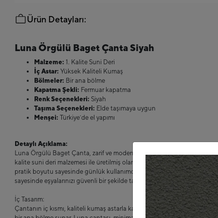
Ürün Detayları:
Luna Örgülü Baget Çanta Siyah
Malzeme:
1. Kalite Suni Deri
İç Astar:
Yüksek Kaliteli Kumaş
Bölmeler:
Bir ana bölme
Kapatma Şekli:
Fermuar kapatma
Renk Seçenekleri:
Siyah
Taşıma Seçenekleri:
Elde taşımaya uygun
Menşei:
Türkiye’de el yapımı
Detaylı Açıklama:
Luna Örgülü Baget Çanta, zarif ve modern tasarımıyla her stile uyum sağl
kalite suni deri malzemesi ile üretilmiş olan bu çanta, hem dayanıklı h
pratik boyutu sayesinde günlük kullanımda işlevselliği ve estetiği bir ar
sayesinde eşyalarınızı güvenli bir şekilde taşıyabilirsiniz.
İç Tasarım:
Çantanın iç kısmı, kaliteli kumaş astarla kaplanmış olup, eşyalarınızı düz
bir ana bölme sunar. Luna çantası, minimalist iç tasarımı ile fonksiyonell