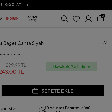
RE GÖZ AT
0
TOPTAN
KA
İNDİRİM
SATIŞ
ü Baget Çanta Siyah
eğerlendirme
299,99 TL
Havale ile %3 İndirim
243.00 TL
SEPETE EKLE
10 Ağustos Pazartesi günü
arını Gör