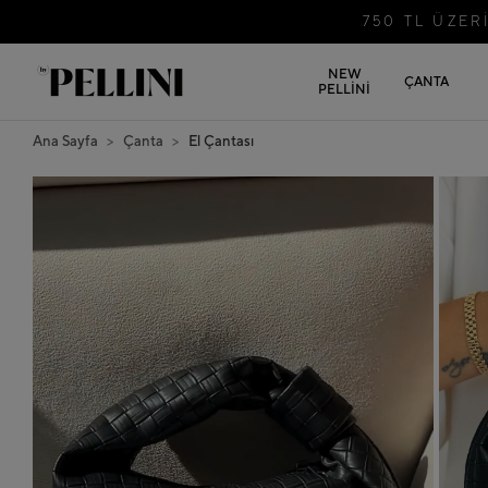
750 TL ÜZE
NEW
ÇANTA
PELLİNİ
Ana Sayfa
Çanta
El Çantası