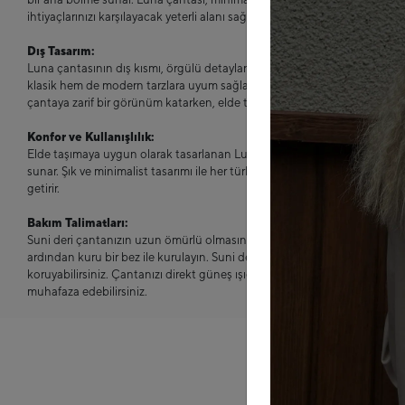
ihtiyaçlarınızı karşılayacak yeterli alanı sağlar.
Dış Tasarım:
Luna çantasının dış kısmı, örgülü detayları ve modern çizgileriyle dikkat
klasik hem de modern tarzlara uyum sağlayan bu çanta, her ortamda şıkl
çantaya zarif bir görünüm katarken, elde taşımaya uygun yapısı ile rahat 
Konfor ve Kullanışlılık:
Elde taşımaya uygun olarak tasarlanan Luna Örgülü Baget Çanta, hafif 
sunar. Şık ve minimalist tasarımı ile her türlü kombinle rahatça uyum sağlar
getirir.
Bakım Talimatları:
Suni deri çantanızın uzun ömürlü olmasını sağlamak için düzenli olarak ne
ardından kuru bir bez ile kurulayın. Suni deri bakım ürünleri kullanara
koruyabilirsiniz. Çantanızı direkt güneş ışığından ve nemli ortamlardan 
muhafaza edebilirsiniz.