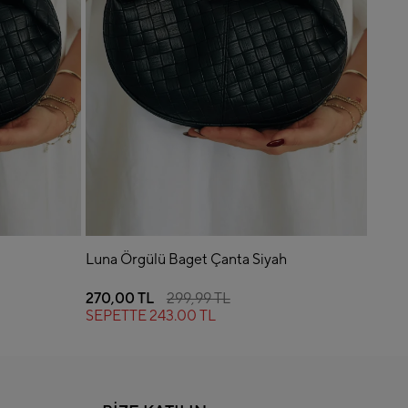
h
Luna Örgülü Baget Çanta Siyah
Luna 
270,00 TL
299,99 TL
270,
SEPETTE
243.00 TL
SEP