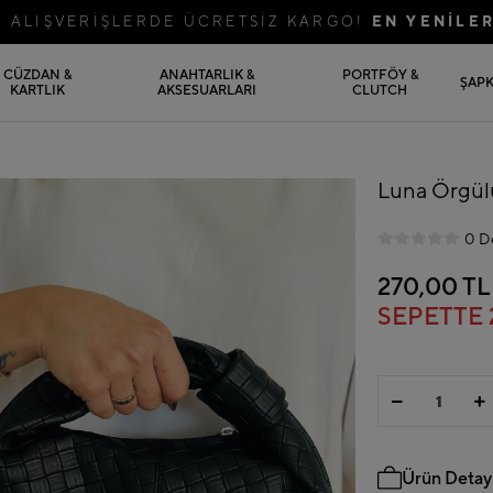
Rİ ALIŞVERİŞLERDE ÜCRETSİZ KARGO!
EN YENİLE
CÜZDAN &
ANAHTARLIK &
PORTFÖY &
ŞAP
KARTLIK
AKSESUARLARI
CLUTCH
Luna Örgül
0 D
270,00 TL
SEPETTE
Ürün Detayl