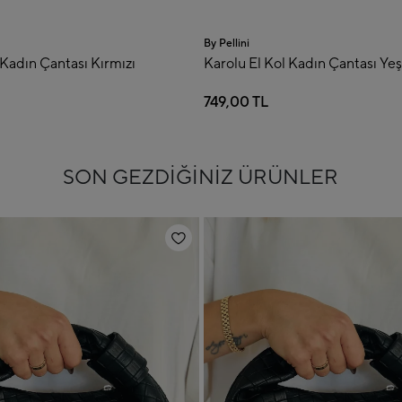
By Pellini
By Pelli
ı
Karolu El Kol Kadın Çantası Yeşil
Nubuk
749,00 TL
549,0
SON GEZDİĞİNİZ ÜRÜNLER