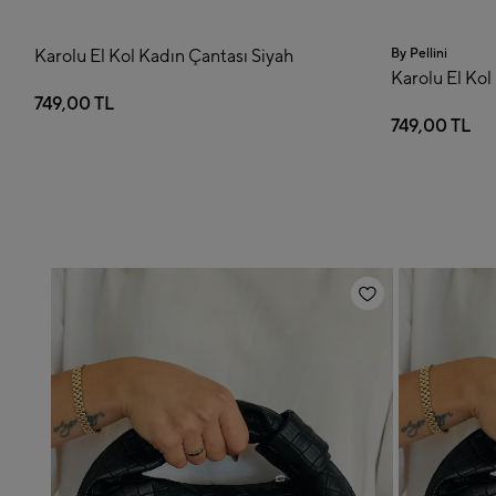
dın Çantası Siyah
By Pellini
Karolu El Kol Kadın Çantası Kırmız
749,00 TL