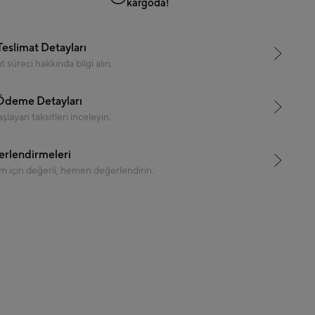
kargoda!
Teslimat Detayları
 süreci hakkında bilgi alın.
 Ödeme Detayları
şlayan taksitleri inceleyin.
rlendirmeleri
m için değerli, hemen değerlendirin.