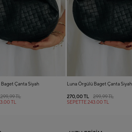
 Baget Çanta Siyah
Luna Örgülü Baget Çanta Siya
299,99 TL
270,00 TL
299,99 TL
3.00 TL
SEPETTE
243.00 TL