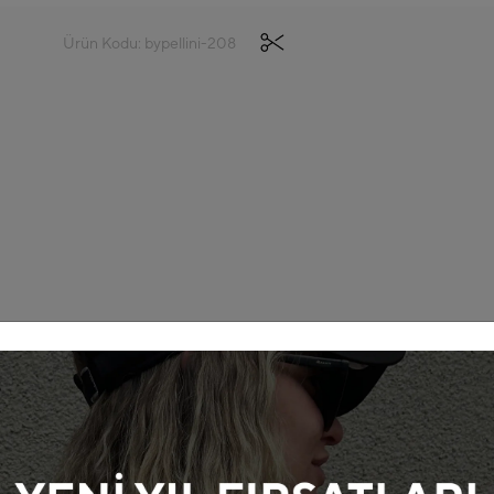
Ürün Kodu: bypellini-208
ayacak ideal bir aksesuardır. 1.
em de şık bir görünüm sunar. Küçük ve
aya getirir. Fermuar kapatma sistemi
enli bir şekilde taşımanızı sağlayacak
iği ön plana çıkarır ve günlük