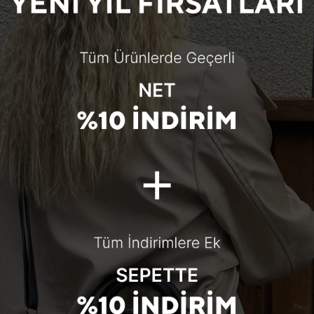
 çeker. Siyah renk seçeneği ile hem
ığınızı tamamlar. Suni deri dokusu,
ve pratik bir kullanım sağlar.
yapısı ile günlük kullanımda konfor
, işlevselliği ve estetiği bir araya
mli bir bez ile silerek temizleyin ve
k çantanızın ilk günkü görünümünü
uzak tutarak uzun süre dayanıklılığını
BAKTIĞINIZ ÜRÜNE BENZER ÜRÜNLER